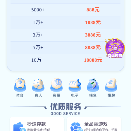
全合规、技术创新等领域屡获殊荣。
最具用户满意度平台
2023 年度安全认证奖
年度数据科技应用奖
2024 年度行业推荐平台