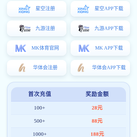
5. 用户权利
您可随时查看、修改、删除自己的信息，或撤销定位、
通知等授权，也可申请注销账号以终止服务。
6. 联系我们
若您在使用过程中有隐私相关疑问或建议，请通过
support@kswomen.com 与我们取得联系，我们会尽快
处理。
荣誉与奖项
米兰体育 致力于为用户提供优质的体育赛事服务，平台在安